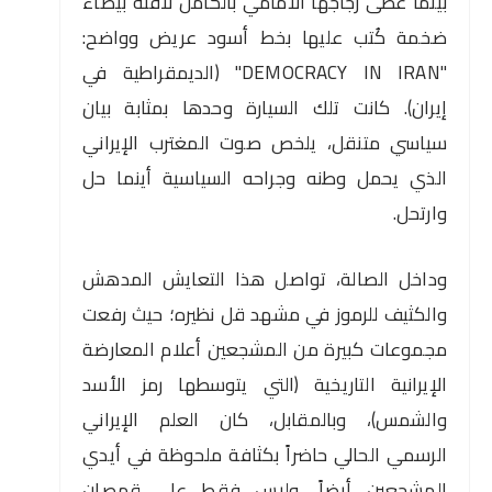
بينما غطى زجاجها الأمامي بالكامل لافتة بيضاء
ضخمة كُتب عليها بخط أسود عريض وواضح:
"DEMOCRACY IN IRAN" (الديمقراطية في
إيران). كانت تلك السيارة وحدها بمثابة بيان
سياسي متنقل، يلخص صوت المغترب الإيراني
الذي يحمل وطنه وجراحه السياسية أينما حل
وارتحل.
وداخل الصالة، تواصل هذا التعايش المدهش
والكثيف للرموز في مشهد قل نظيره؛ حيث رفعت
مجموعات كبيرة من المشجعين أعلام المعارضة
الإيرانية التاريخية (التي يتوسطها رمز الأسد
والشمس)، وبالمقابل، كان العلم الإيراني
الرسمي الحالي حاضراً بكثافة ملحوظة في أيدي
المشجعين أيضاً، وليس فقط على قمصان