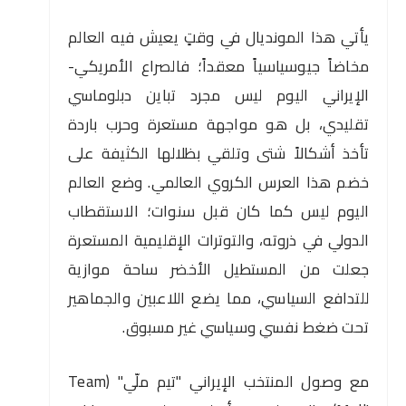
يأتي هذا المونديال في وقتٍ يعيش فيه العالم
مخاضاً جيوسياسياً معقداً؛ فالصراع الأمريكي-
الإيراني اليوم ليس مجرد تباين دبلوماسي
تقليدي، بل هو مواجهة مستعرة وحرب باردة
تأخذ أشكالاً شتى وتلقي بظلالها الكثيفة على
خضم هذا العرس الكروي العالمي. وضع العالم
اليوم ليس كما كان قبل سنوات؛ الاستقطاب
الدولي في ذروته، والتوترات الإقليمية المستعرة
جعلت من المستطيل الأخضر ساحة موازية
للتدافع السياسي، مما يضع اللاعبين والجماهير
تحت ضغط نفسي وسياسي غير مسبوق.
مع وصول المنتخب الإيراني "تيم ملّي" (Team