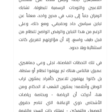
اللاعبين واللوحات الرسمية للبطولة. تشابك
الرمزان جنباً إلى جنب في مدرج واحد، معلناً عن
تباين سياسي حاد وحقيقي. ومع ذلك، وعلى
الرغم من هذا التباين والرفض الواضح للنظام من
قبل طيف واسع، إلا أن مؤازرتهم للفريق كانت
استثنائية وبلا حدود.
في تلك اللحظات الفاصلة، تجلى وعي جماهيري
عميق: فالناس هناك لم يهتفوا لنظام أو سلطة،
بل كانوا يهتفون للاعبين كأفراد يمثلون تراب
الوطن وأحلامه؛ يمثلون الشعب لا الحكام. ومن
هنا، أدركت أن الرياضة - وبخاصة رياضات
الأشخاص ذوي الإعاقة التي تناصر حقوق
الوصول والتمكين - تمتلك ذات السحر والقوة