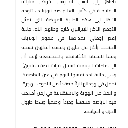
Melli) إلى لوس أنجلوس لخوض مباراته
الافتتاحية في كأس العالم ضد نيوزيلندا، تتوجه
الأنظار إلى هذه الجالية العريضة التي تمثل
التجمع الأكبر للإيرانيين خارج وطنهم الأم. جالية
يُقدر إجمالي تعدادها في عموم الولايات
المتحدة بأكثر من مليون ونصف المليون نسمة
وفقاً للمصادر الأكاديمية والمجتمعية (رغم أن
الإحصاءات الرسمية تسجل قرابة نصف مليون)،
وهي جالية تجد نفسها اليوم في عين العاصفة،
تحمل في وجدانها إرثاً معقداً من اللجوء، الهجرة،
والبحث عن الهوية والاستقلالية في زمن أصبحت
فيه الرياضة متنفساً وحيداً وصعباً وسط طبول
الحرب والسياسة.