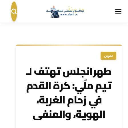
تدوين
طهرانجلس تهتف لـ
تيم ملّي: كرة القدم
في زحام الغربة،
الهوية، والمنفى