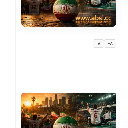
A-
A+