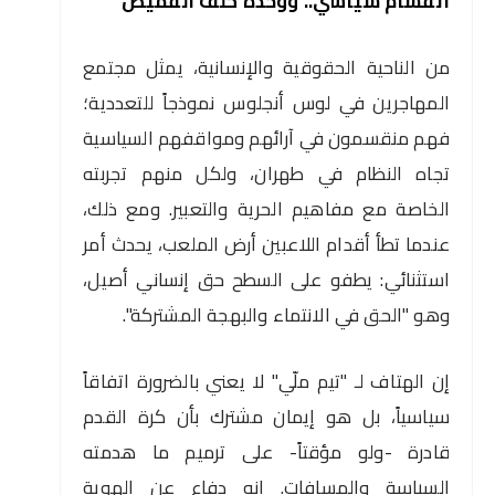
انقسام سياسي.. ووحدة خلف القميص
من الناحية الحقوقية والإنسانية، يمثل مجتمع
المهاجرين في لوس أنجلوس نموذجاً للتعددية؛
فهم منقسمون في آرائهم ومواقفهم السياسية
تجاه النظام في طهران، ولكل منهم تجربته
الخاصة مع مفاهيم الحرية والتعبير. ومع ذلك،
عندما تطأ أقدام اللاعبين أرض الملعب، يحدث أمر
استثنائي: يطفو على السطح حق إنساني أصيل،
وهو "الحق في الانتماء والبهجة المشتركة".
إن الهتاف لـ "تيم ملّي" لا يعني بالضرورة اتفاقاً
سياسياً، بل هو إيمان مشترك بأن كرة القدم
قادرة -ولو مؤقتاً- على ترميم ما هدمته
السياسة والمسافات. إنه دفاع عن الهوية