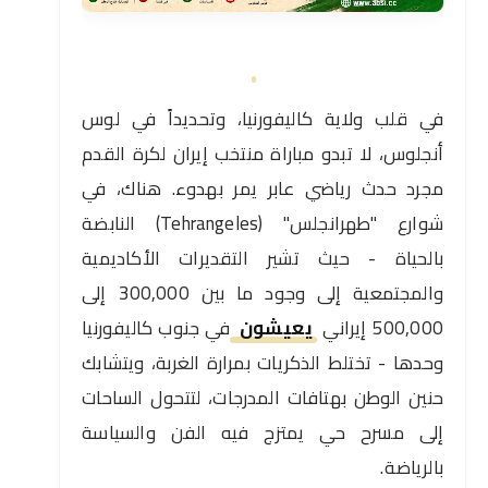
في قلب ولاية كاليفورنيا، وتحديداً في لوس
أنجلوس، لا تبدو مباراة منتخب إيران لكرة القدم
مجرد حدث رياضي عابر يمر بهدوء. هناك، في
شوارع "طهرانجلس" (Tehrangeles) النابضة
بالحياة - حيث تشير التقديرات الأكاديمية
والمجتمعية إلى وجود ما بين 300,000 إلى
500,000 إيراني
يعيشون
في جنوب كاليفورنيا
وحدها - تختلط الذكريات بمرارة الغربة، ويتشابك
حنين الوطن بهتافات المدرجات، لتتحول الساحات
إلى مسرح حي يمتزج فيه الفن والسياسة
بالرياضة.