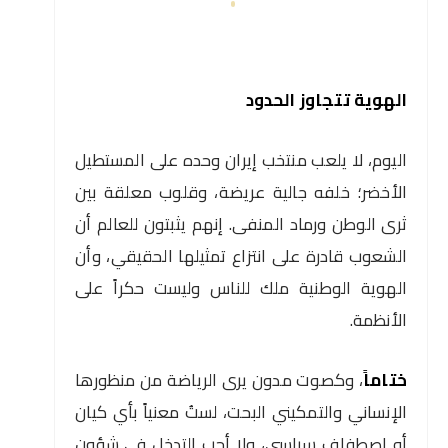
الهوية تتجاوز الحدود
اليوم، لا يلعب منتخب إيران وحده على المستطيل
الأخضر؛ خلفه جالية عريضة، وقلوب معلقة بين
ثرى الوطن ورماد المنفى. إنهم يثبتون للعالم أن
الشعوب قادرة على انتزاع تمثيلها الحقيقي، وأن
الهوية الوطنية ملك للناس وليست حكراً على
الأنظمة.
ختاماً
، وكصوت مدون يرى الرياضة من منظورها
الإنساني والتمكيني البحت، لستُ معنياً بأي كيان
أو اصطفاف سياسي، ولا أحب التدخل في شؤون