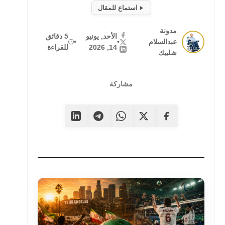
استماع للمقال
مدونة
الأحد, يونيو
5 دقائق
عبدالسلام
•
•
14, 2026
للقراءة
شليبك
مشاركة