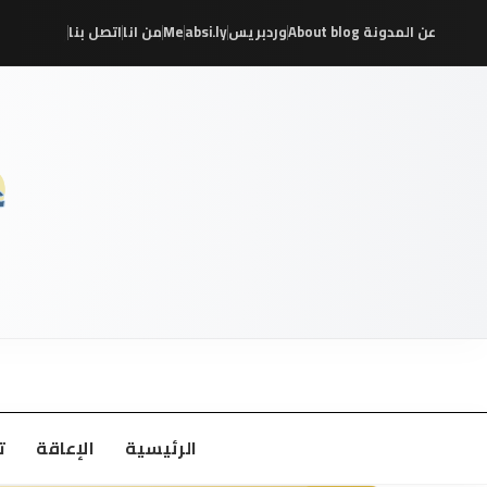
عن المدونة About blog
وردبريس
absi.ly
Me
من انا
اتصل بنا
/
/
/
/
/
/
الرئيسية
الإعاقة
ت