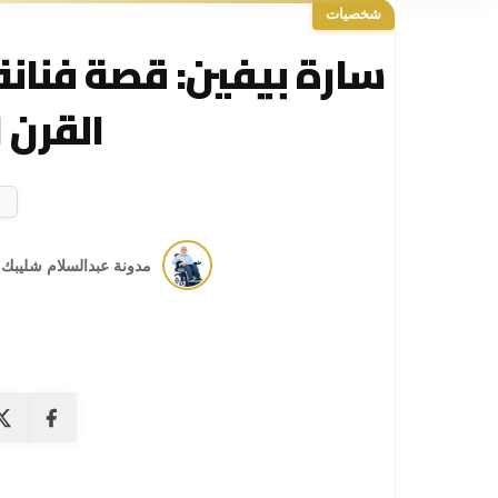
شخصيات
سارة بيفين: قصة فنانة
القرن 
مدونة عبدالسلام شليبك