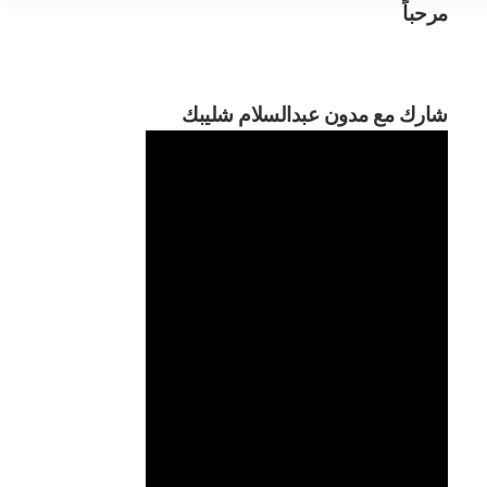
مرحباً
مرحباً بكم
شارك مع مدون عبدالسلام شليبك