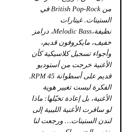
من British Pop-Rock في
الستينات. غيتارات
نظيفة،Melodic Bass، درامز
خفيف، مايكروفون قديم،
وأجواء تسجيل كلاسيكية كأن
الأغنية خرجت من أستوديو
قديم على أسطوانة 45 RPM.
الفكرة ليست تغيير هوية
الأغنية، بل إعادة تخيّلها: ماذا
لو سافرت الأغنية الليبية إلى
لندن الستينات… ورجعت لنا