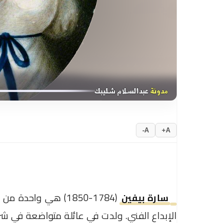
A-
A+
(1784-1850) هي واحد
سارة بيفين
الإبداع الفني. ولدت في عائلة متواضعة في ش