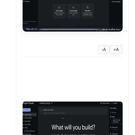
A-
A+