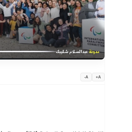
A-
A+