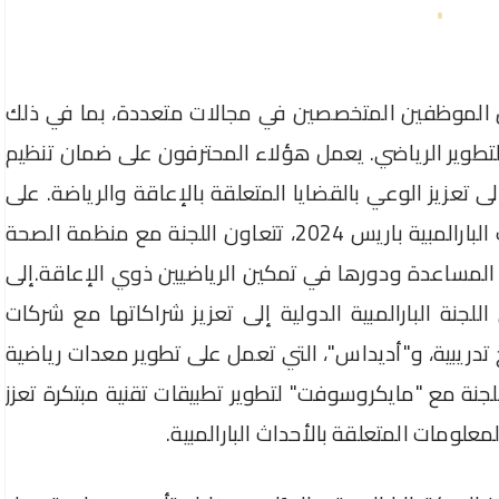
ًا من الموظفين المتخصصين في مجالات متعددة، بما في ذلك
 والتطوير الرياضي. يعمل هؤلاء المحترفون على ضمان تنظيم
إلى تعزيز الوعي بالقضايا المتعلقة بالإعاقة والرياضة. على
سبيل المثال، في إطار التحضيرات لدورة الألعاب البارالمبية باريس 2024، تتعاون اللجنة مع منظمة الصحة
ا المساعدة ودورها في تمكين الرياضيين ذوي الإعاقة.
إلى
جنة البارالمبية الدولية إلى تعزيز شراكاتها مع شركات
امج تدريبية، و"أديداس"، التي تعمل على تطوير معدات رياضية
جنة مع "مايكروسوفت" لتطوير تطبيقات تقنية مبتكرة تعزز
علومات المتعلقة بالأحداث البارالمبية.