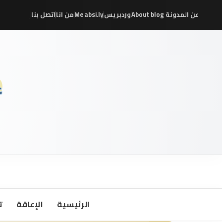
عن المدونة About blog
وردبريس
absi.ly
Me
من انا
اتصل بنا
/
/
/
/
/
/
الرئيسية
الإعاقة
ت