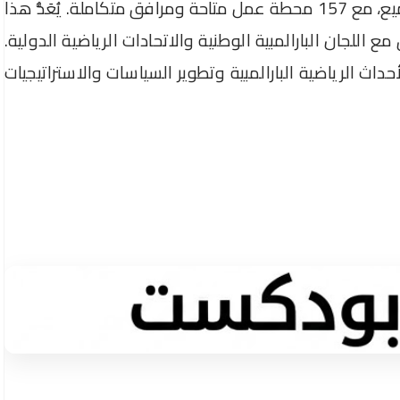
في أبريل 2024، يتميز بتصميم شامل ومتاح للجميع، مع 157 محطة عمل متاحة ومرافق متكاملة. يُعَدُّ هذا
مع اللجان البارالمبية الوطنية والاتحادات الرياضية الدولية.
حداث الرياضية البارالمبية وتطوير السياسات والاستراتيجيات