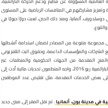
العالمية المسؤولة عن تنظيم ودعم الحركة البارالمبية،
ة وتعزيز مشاركتهم في المنافسات الرياضية على المستوى
ي. تأسست اللجنة في 22 سبتمبر 1989 في دوسلدورف، ألمانيا، ومنذ ذلك الحين، لعبت دورًا حيويًا في
التنوع.
ا على مجموعة متنوعة من المصادر لضمان استدامة أنشطتها
ع الشركات والمؤسسات الداعمة، وحقوق البث التلفزيوني
ت والمنح المقدمة من الجهات الحكومية والمنظمات غير
الحكومية. على سبيل المثال، في دورة الألعاب البارالمبية ريو 2016، واجه المنظمون تحديات مالية أدت إلى
 على بعض الخدمات المقدمة، مثل تقليص عدد الموظفين
ية في مدينة بون، ألمانيا
. تم نقل المقر إلى مبنى جديد