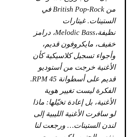
من British Pop-Rock في
الستينات. غيتارات
نظيفة،Melodic Bass، درامز
خفيف، مايكروفون قديم،
وأجواء تسجيل كلاسيكية كأن
الأغنية خرجت من أستوديو
قديم على أسطوانة 45 RPM.
الفكرة ليست تغيير هوية
الأغنية، بل إعادة تخيّلها: ماذا
لو سافرت الأغنية الليبية إلى
لندن الستينات… ورجعت لنا