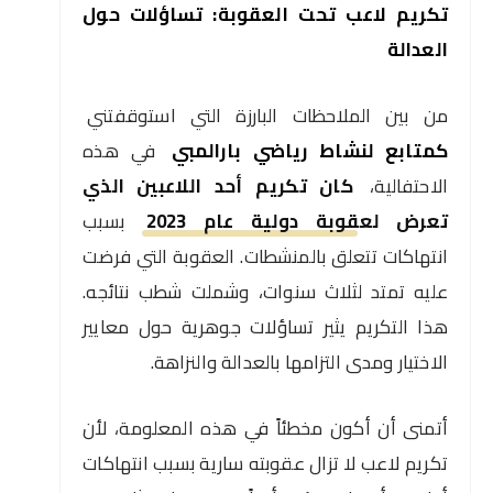
تكريم لاعب تحت العقوبة: تساؤلات حول
العدالة
من بين الملاحظات البارزة التي استوقفتني
كمتابع لنشاط رياضي بارالمبي
في هذه
الاحتفالية،
كان تكريم أحد اللاعبين الذي
تعرض لعقوبة دولية عام 2023
بسبب
انتهاكات تتعلق بالمنشطات. العقوبة التي فرضت
عليه تمتد لثلاث سنوات، وشملت شطب نتائجه.
هذا التكريم يثير تساؤلات جوهرية حول معايير
الاختيار ومدى التزامها بالعدالة والنزاهة.
أتمنى أن أكون مخطئاً في هذه المعلومة، لأن
تكريم لاعب لا تزال عقوبته سارية بسبب انتهاكات