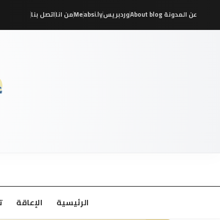
عن المدونة About blog
وردبريس
absi.ly
Me
من انا
اتصل بنا
/
/
/
/
/
/
الرئيسية
الإعاقة
ت