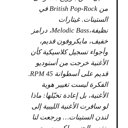
من British Pop-Rock في
الستينات. غيتارات
نظيفة،Melodic Bass، درامز
خفيف، مايكروفون قديم،
وأجواء تسجيل كلاسيكية كأن
الأغنية خرجت من أستوديو
قديم على أسطوانة 45 RPM.
الفكرة ليست تغيير هوية
الأغنية، بل إعادة تخيّلها: ماذا
لو سافرت الأغنية الليبية إلى
لندن الستينات… ورجعت لنا