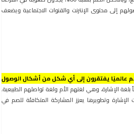
لهم إلى محتوى الإنترنت والقنوات الاجتماعية ويضعف
ـ 70 مليون شخص صم عالميًا يفتقرون إلى أي شكل من أشكال الوصول
2% منهم تعليماً بلغة الإشارة، وهي لغتهم الأم ولغة تواصلهم الطبيعية.
ات الإشارة وتطويرها يعزز المشاركة المتكافئة للصم في