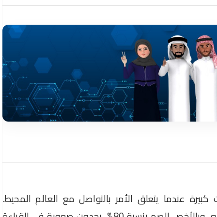
يرة عندما يتعلق الأمر بالتواصل مع العالم المحيط.
فمعظم الأفراد الذين يعانون من ضعف السمع، وبالأخص الصم بنسبة 80%، يجدون صعوبة في القراءة