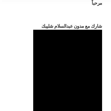
مرحباً
مرحبا
شارك مع مدون عبدالسلام شليبك