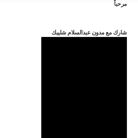
مرحباً
مرحب
شارك مع مدون عبدالسلام شليبك