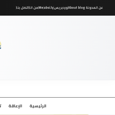
عن المدونة About blog
وردبريس
absi.ly
Me
من انا
اتصل بنا
/
/
/
/
/
/
الرئيسية
الإعاقة
ت