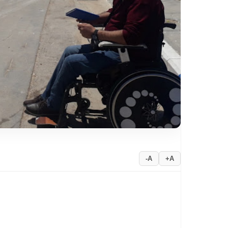
A-
A+