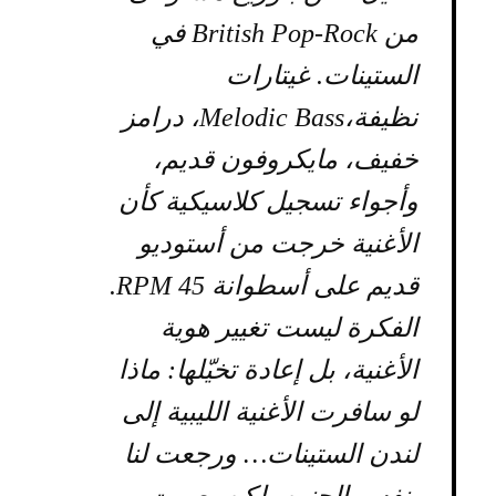
من British Pop-Rock في
الستينات. غيتارات
نظيفة،Melodic Bass، درامز
خفيف، مايكروفون قديم،
وأجواء تسجيل كلاسيكية كأن
الأغنية خرجت من أستوديو
قديم على أسطوانة 45 RPM.
الفكرة ليست تغيير هوية
الأغنية، بل إعادة تخيّلها: ماذا
لو سافرت الأغنية الليبية إلى
لندن الستينات… ورجعت لنا