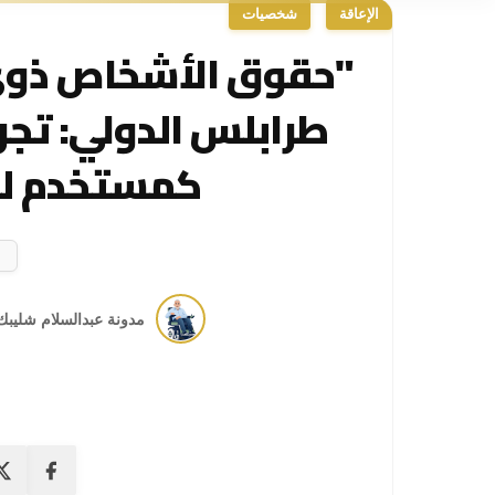
الإعاقة
شخصيات
"حقوق الأشخاص ذوي 
طرابلس الدولي: تج
كمستخدم لل
مدونة عبدالسلام شليبك