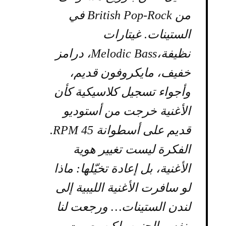
من British Pop-Rock في
الستينات. غيتارات
نظيفة،Melodic Bass، درامز
خفيف، مايكروفون قديم،
وأجواء تسجيل كلاسيكية كأن
الأغنية خرجت من أستوديو
قديم على أسطوانة 45 RPM.
الفكرة ليست تغيير هوية
الأغنية، بل إعادة تخيّلها: ماذا
لو سافرت الأغنية الليبية إلى
لندن الستينات… ورجعت لنا