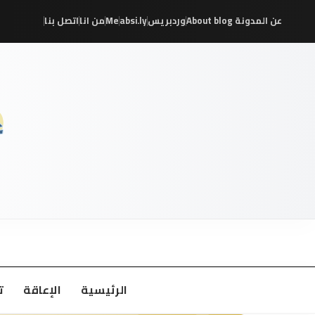
عن المدونة About blog
وردبريس
absi.ly
Me
من انا
اتصل بنا
/
/
/
/
/
/
الرئيسية
الإعاقة
ت