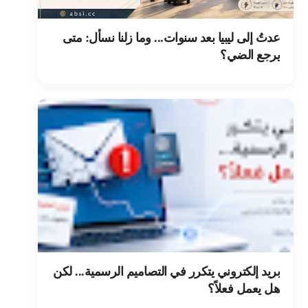
عدتُ إلى ليبيا بعد سنوات... وما زلنا نسأل: متى
يرجع الضي؟
بريد إلكتروني يتكرر في التصاميم الرسمية... لكن
هل يعمل فعلاً؟