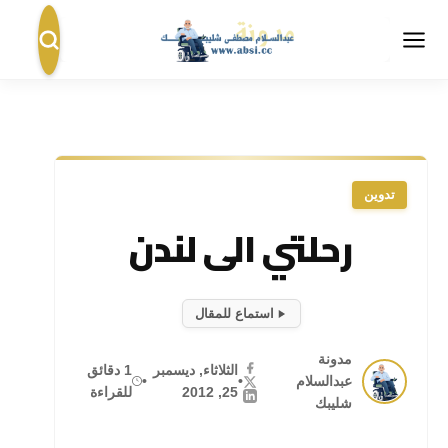
تدوين
رحلتي الى لندن
استماع للمقال
مدونة
الثلاثاء, ديسمبر
1 دقائق
عبدالسلام
•
•
25, 2012
للقراءة
شليبك