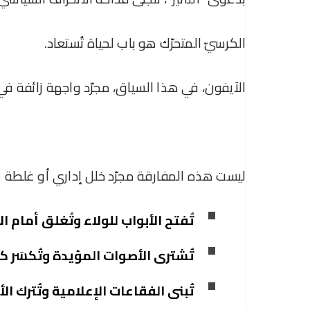
الكرسيّ المتحرّك هو باب لحياة تُستعاد.
الآيفون، في هذا السياق، مجرّد واجهة زائفة ف
ليست هذه المفارقة مجرّد خلل إداري أو غلطة ع
تُفتح الأبواب للولاء وتُغلق أمام الأ
تُشترى الأصوات المؤيدة وتُكسَر ك
تُبنى الفقاعات الإعلامية وتُترك ا