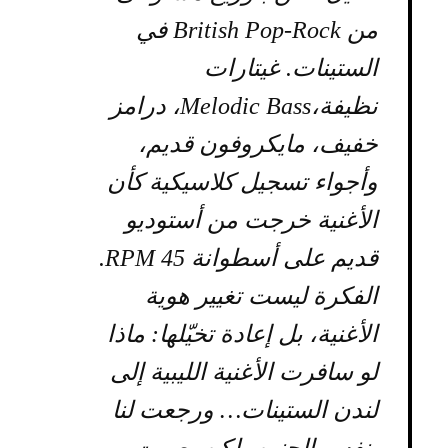
من British Pop-Rock في
الستينات. غيتارات
نظيفة،Melodic Bass، درامز
خفيف، مايكروفون قديم،
وأجواء تسجيل كلاسيكية كأن
الأغنية خرجت من أستوديو
قديم على أسطوانة 45 RPM.
الفكرة ليست تغيير هوية
الأغنية، بل إعادة تخيّلها: ماذا
لو سافرت الأغنية الليبية إلى
لندن الستينات… ورجعت لنا