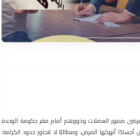
 مرضى ضمور العضلات وذووهم أمام مقر حكومة الوحدة
طرابلس يوم 7 يوليو 2025، حاملين أجسادًا أنهكها المرض، ومطالبًا لا تتجاوز حدود الكرامة: