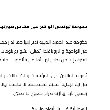
حكومة تُهندس الواقع على مقاس صورتها
حكومة عبد الحميد الدبيبة تُدير ليبيا كما تُدار حم
عبر الواجهة والبروباغندا. تمتلئ الشوارع بلوحات 
تعترف إلا بمن يطبل لها، أما من يتألمون... فلا 
تُصرف الملايين على المؤتمرات والكرنفالات، ويُ
ميزانية لرعاية صحية متخصصة، لا قاعدة بيان
رسمي بارد، يوازيه صراخ شعبي بلا صدى.
ليسوا أرقامًا... بل أرواح منسية