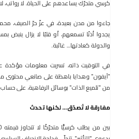
كرسي متحرّك يساعدهم على الحياة. لا رواتب، لا 
جاءوا من مدن بعيدة، في عزّ حرّ الصيف، محم
يجدوا أذنًا تسمعهم، أو قلبًا لا يزال ينبض 
والدولة كعادتها... غائبة.
في التوقيت ذاته، تسربت معلومات مؤكدة عن 
"آيفون" وهدايا باهظة على صانعي محتوى مح
من "تلميع الذات" بوسائل الرفاهية، على حساب م
مفارقة لا تُصدّق... لكنها تحدث
بدعوى "التأثير"، تتجلّى فداحة الانحراف السياسي