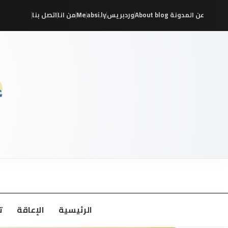
عن المدونة About blog
وردبريس
absi.ly
Me
من انا
اتصل بنا
/
/
/
/
/
/
الرئيسية
الإعاقة
ت