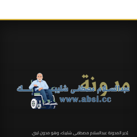
يُدير المدونة عبدالسلام مصطفى شليبك، وهو مدون ليبي