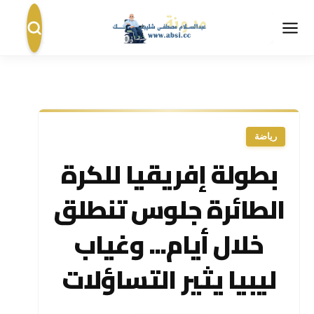
رياضة
بطولة إفريقيا للكرة
الطائرة جلوس تنطلق
خلال أيام... وغياب
ليبيا يثير التساؤلات