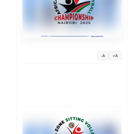
A-
A+