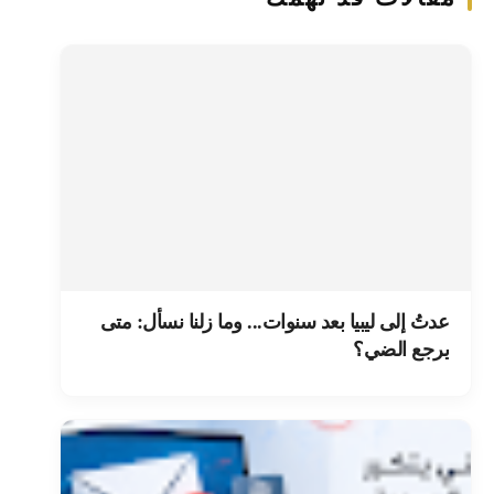
عدتُ إلى ليبيا بعد سنوات... وما زلنا نسأل: متى
يرجع الضي؟