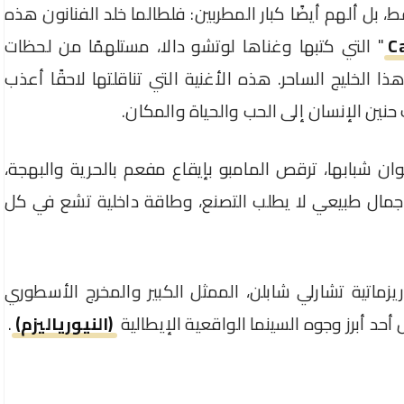
ط، بل ألهم أيضًا كبار المطربين: فلطالما خلد الفنانون هذه
C
" التي كتبها وغناها لوتشو دالا، مستلهمًا من لحظات
 الخليج الساحر. هذه الأغنية التي تناقلتها لاحقًا أعذب
 حنين الإنسان إلى الحب والحياة والمكان.
ن شبابها، ترقص المامبو بإيقاع مفعم بالحرية والبهجة،
جمال طبيعي لا يطلب التصنع، وطاقة داخلية تشع في كل
زماتية تشارلي شابلن، الممثل الكبير والمخرج الأسطوري
 أحد أبرز وجوه السينما الواقعية الإيطالية
(النيورياليزم)
.