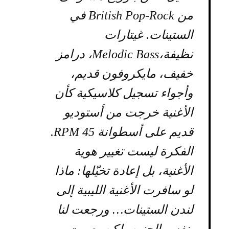
من British Pop-Rock في
الستينات. غيتارات
نظيفة،Melodic Bass، درامز
خفيف، مايكروفون قديم،
وأجواء تسجيل كلاسيكية كأن
الأغنية خرجت من أستوديو
قديم على أسطوانة 45 RPM.
الفكرة ليست تغيير هوية
الأغنية، بل إعادة تخيّلها: ماذا
لو سافرت الأغنية الليبية إلى
لندن الستينات… ورجعت لنا