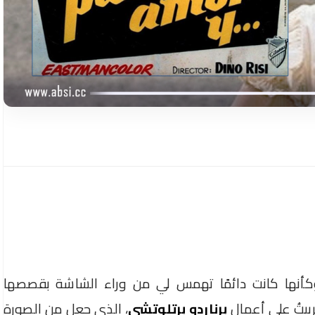
، وكأنها كانت دائمًا تهمس لي من وراء الشاشة بقصصها
يتُ على أعمال
برناردو برتلوتشي
، الذي جعل من الصورة