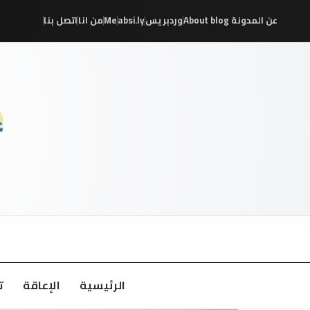
عن المدونة About blog
وردبريس
absi.ly
Me
من انا
اتصل بنا
/
/
/
/
/
/
الرئيسية
الإعاقة
ت