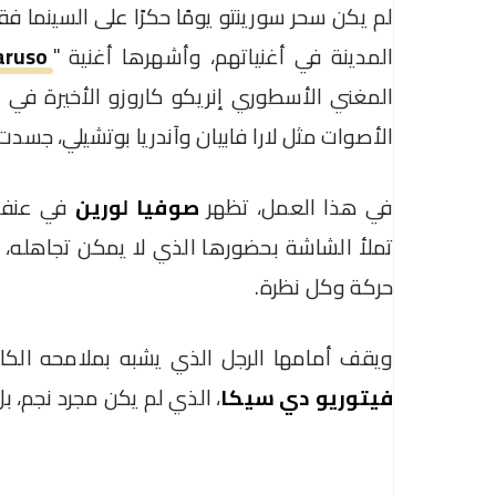
لم يكن سحر سورينتو يومًا حكرًا على السينما فق
المدينة في أغنياتهم، وأشهرها أغنية "
aruso
المغني الأسطوري إنريكو كاروزو الأخيرة في هذا
الأصوات مثل لارا فابيان وآندريا بوتشيلي، جسدت
في هذا العمل، تظهر
صوفيا لورين
في عنفوا
تملأ الشاشة بحضورها الذي لا يمكن تجاهله، 
حركة وكل نظرة.
ويقف أمامها الرجل الذي يشبه بملامحه الكاري
فيتوريو دي سيكا
، الذي لم يكن مجرد نجم، بل