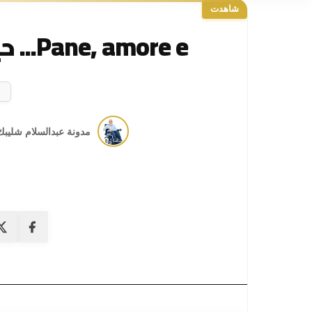
شاهدت
Pane, amore e... حين يبتسم البحر للسينما
مدونة عبدالسلام شليبك