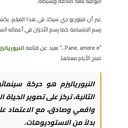
اليومية بلغة صادقة وبسيطة.
غير أن فيتوريو دي سيكا، في هذا الفيلم، يك
رسم الابتسامة كما رسم الأحزان في أعماله السا
"Pane, amore e..." بعيد عن قتامة
النيورياليز
تمنح الأيام معناها.
النيورياليزم هو حركة سينمائ
الثانية، تركز على تصوير الحياة
واقعي وصادق، مع الاعتماد عل
بدلاً من الاستوديوهات.