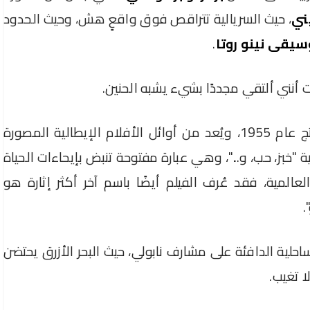
ني
، حيث السريالية تتراقص فوق واقعٍ هش، وحيث الحدود
يقى نينو روتا
.
رت أنني ألتقي مجددًا بشيء يشبه الحنين.
هكذا عثرت على "Pane, amore e..."، الذي أُنتج عام 1955، ويُعد من أوائل الأفلام الإيطالية المصورة
بية "خبز، حب، و..."، وهي عبارة مفتوحة تنبض بإيحاءات الحياة
المية، فقد عُرف الفيلم أيضًا باسم آخر أكثر إثارة هو
ساحلية الدافئة على مشارف نابولي، حيث البحر الأزرق يحتضن
 تغيب.