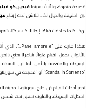
قصيدة متمردة، وتأثرتُ بسينما
فيديريكو فيلي
بين الحقيقة والخيال تكاد تتلاشى تحت إيقاع
موس
لهذا، كلما صادفت فيلمًا إيطاليًا كلاسيكيًا، شع
بالألوان. يحمل الفيلم عنوانًا شاعريًا يعني بالعر
البسيطة والمفعمة بالأمل. أما في النسخة الع
"Scandal in Sorrento" أو "فضيحة في سورينتو".
تدور أحداث الفيلم في خليج سورينتو، المدينة ال
الحكايات البسيطة، والقلوب تخفق تحت شمس لا