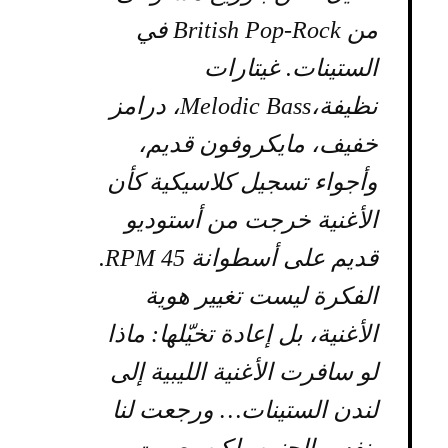
من British Pop-Rock في
الستينات. غيتارات
نظيفة،Melodic Bass، درامز
خفيف، مايكروفون قديم،
وأجواء تسجيل كلاسيكية كأن
الأغنية خرجت من أستوديو
قديم على أسطوانة 45 RPM.
الفكرة ليست تغيير هوية
الأغنية، بل إعادة تخيّلها: ماذا
لو سافرت الأغنية الليبية إلى
لندن الستينات… ورجعت لنا