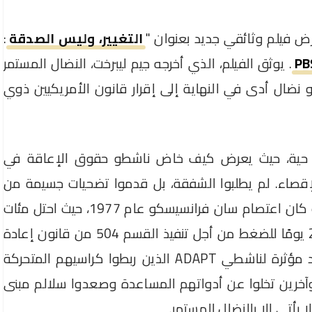
التغيير، وليس الصدقة
:
PB
. يوثق الفيلم، الذي أخرجه جيم ليبرخت، النضال المستمر
ضال أدى في النهاية إلى إقرار قانون الأمريكيين ذوي
ت حية، حيث يعرض كيف خاض ناشطو حقوق الإعاقة في
لإقصاء. لم يطلبوا الشفقة، بل قدموا تضحيات جسيمة من
أجل الاعتراف بحقوقهم. أحد أبرز هذه اللحظات كان اعتصام سان فرانسيسكو عام 1977، حيث احتل مئات
الأشخاص ذوي الإعاقة مبنى حكوميًا لمدة 28 يومًا للضغط من أجل تنفيذ القسم 504 من قانون إعادة
التأهيل. كما يُسلط الفيلم الضوء على مشاهد مؤثرة لناشطي ADAPT الذين ربطوا كراسيهم المتحركة
 وآخرين تخلوا عن أدواتهم المساعدة وصعدوا سلالم مبنى
ا يأتي إلا بالنضال المستمر.