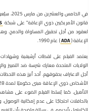
في الخامس والعشرين من مارس 2025، سيُعرض فيلم وثائقي جديد بعنوان "
قانون الأمريكيين ذوي الإعاقة" على شبكة
S
لعقود من أجل تحقيق المساواة والدمج، وهو ن
الإعاقة (
ADA
) عام 1990.
يعتمد الفيلم على لقطات أرشيفية وشهادا
الولايات المتحدة معارك شرسة ضد التمييز وا
بالحافلات احتجاجًا على عدم إمكانية الوصول،
الكابيتول بأيديهم، في رسالة واضحة بأن التغيير ل