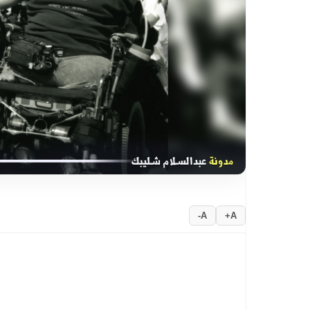
A-
A+