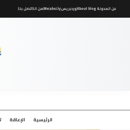
عن المدونة About blog
وردبريس
absi.ly
Me
من انا
اتصل بنا
/
/
/
/
/
/
الرئيسية
الإعاقة
ت