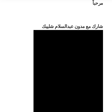
مرحباً
مرحبا
شارك مع مدون عبدالسلام شليبك