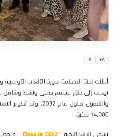
A-
A+
والشمول بحلول عام 032
14,000 فكرة.
تسمى الاستراتيجية
"Elevate 2042"
، وتحظى ب