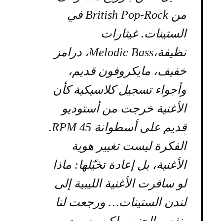
من British Pop-Rock في
الستينات. غيتارات
نظيفة،Melodic Bass، درامز
خفيف، مايكروفون قديم،
وأجواء تسجيل كلاسيكية كأن
الأغنية خرجت من أستوديو
قديم على أسطوانة 45 RPM.
الفكرة ليست تغيير هوية
الأغنية، بل إعادة تخيّلها: ماذا
لو سافرت الأغنية الليبية إلى
لندن الستينات… ورجعت لنا