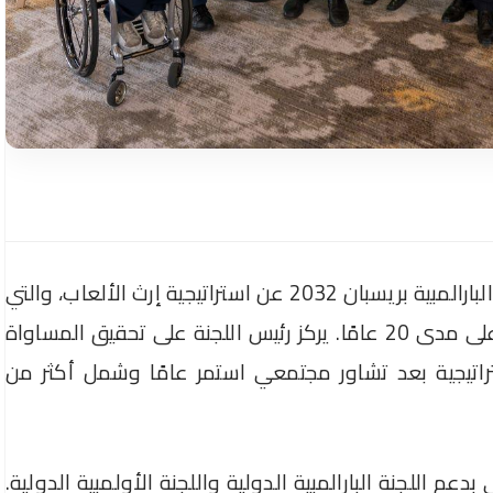
أعلنت لجنة المنظمة لدورة الألعاب الأولمبية والبارالمبية بريسبان 2032 عن استراتيجية إرث الألعاب، والتي
تهدف إلى خلق مجتمع صحي ونشط وشامل على مدى 20 عامًا. يركز رئيس اللجنة على تحقيق المساواة
2، وتم تطوير الاستراتيجية بعد تشاور مجتمعي استمر عامًا وشمل أكثر من
دعم اللجنة البارالمبية الدولية واللجنة الأولمبية الدولية.