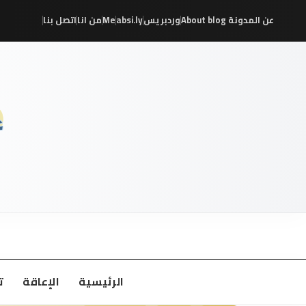
عن المدونة About blog
وردبريس
absi.ly
Me
من انا
اتصل بنا
/
/
/
/
/
/
الرئيسية
الإعاقة
ت