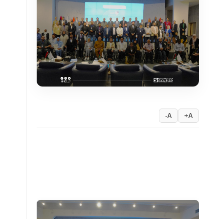
A-
A+