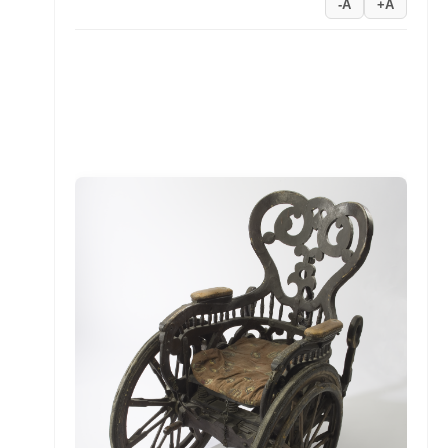
A-
A+