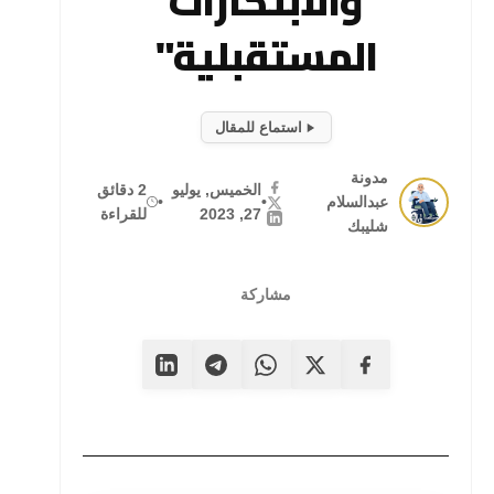
والابتكارات
المستقبلية"
استماع للمقال
مدونة
الخميس, يوليو
2 دقائق
عبدالسلام
•
•
27, 2023
للقراءة
شليبك
مشاركة