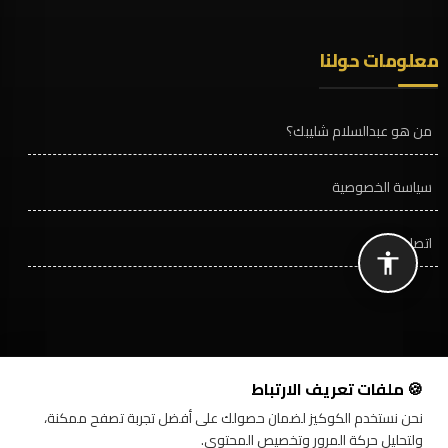
معلومات حولنا
من هو عبدالسلام شليبك؟
سياسة الخصوصية
اتصل بنا
🍪 ملفات تعريف الارتباط
نحن نستخدم الكوكيز لضمان حصولك على أفضل تجربة تصفح ممكنة،
ولتحليل حركة المرور وتخصيص المحتوى.
©مدونة -
عبدالسلام مصطفى شليبك
2009-2026
تصميم وتطوير:
Absi