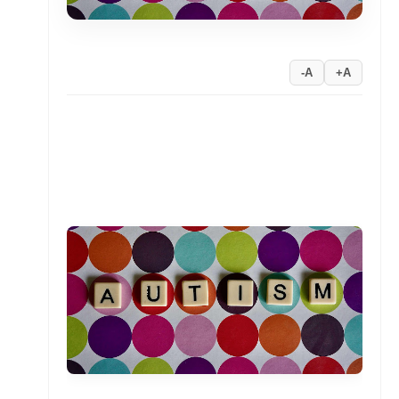
A-
A+