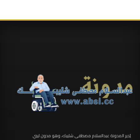
يُدير المدونة عبدالسلام مصطفى شليبك، وهو مدون ليبي