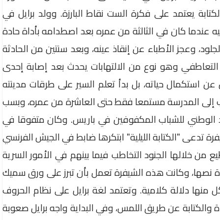
كتابة يعتمد على فكرة الست نقاط البارزة. وولد برايل في
يه عندما كان في الثالثة من عمره بعد اصطدامه بأداة حادة
جلود، وعجز الأطباء عن إنقاذ عينه، وبعد سنتين من الحادثة
مد التعاطفي وهو نوع من الالتهابات يحدث بعد إصابة إحدى
 عن استكمال حياته، بل بدأ تعلم السير على طرقات مدينته
 إلى المدرسة مستمعا فقط حتى العاشرة من عمره، وبسب
 الوطني للشباب المكفوفين في باريس. وكان متفوقا في
فرة تدعى "الكتابة الليلية" ابتكرها ضابط في الجيش الفرنسي
ع من خلالها الجنود التخاطب فيما بينهم في الأمور السرية
ة نصها، وكانت هذه الشيفرة تعمل بأن تبرز على ورق سميك
ل منها دلالة كلامية. وتعتمد لغة برايل على نظام الحروف
ة والكتابة عن طريق اللمس، وفي البداية واجه برايل صعوبة