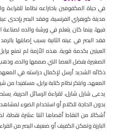
في حياة المكفوفين باختراعه نظاما للقراءة وال
مدينة كوبفراي الفرنسية، وفقد البصر بإحدى عين
فيها، بينما كان يتعلم في ورشة والده لصناعة ال
فقد البصر في عينه الثانية بسبب إصابتها بالر
العينين بكدمة قوية. هذه الأزمة لم تمنع برايل
الصغيرة بفضل العصا التي صممها والده، وذهب
ذكائه الشديد أرسل لإكمال دراسته في المعهد
المعهد، وابتكر نظام كتابة برايل، مستفيدا من شي
يدعى شارل شارل، لقراءة الرسائل الحربية، يستطي
بدون الحاجة للكلام أو استخدام الضوء لمشاهد
أشكالا من النقاط أقصاها اثنتا عشرة نقطة، لك
البارزة وتمكن الكفيف أو ضعيف البصر من القراء