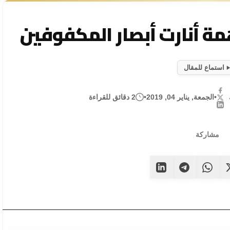
مة أنارت أبصار المكفوفين
استماع للمقال
•
الجمعة, يناير 04, 2019
•
2 دقائق للقراءة
مشاركة