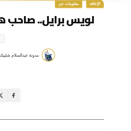
الإعاقة
معلومات عن
لويس برايل.. صاحب ه
مدونة عبدالسلام شليبك