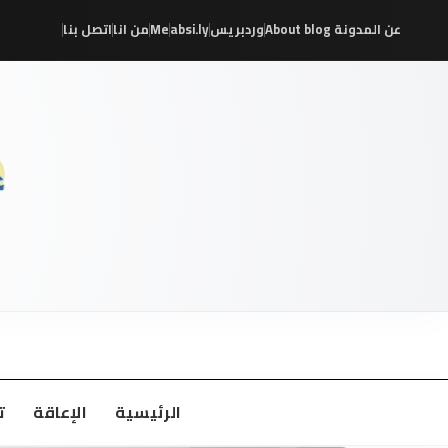
عن المدونة About blog
وردبريس
absi.ly
Me
من انا
اتصل بنا
/
/
/
/
/
/
الرئيسية
الإعاقة
ت