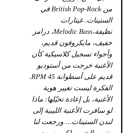
من British Pop-Rock في
الستينات. غيتارات
نظيفة،Melodic Bass، درامز
خفيف، مايكروفون قديم،
وأجواء تسجيل كلاسيكية كأن
الأغنية خرجت من أستوديو
قديم على أسطوانة 45 RPM.
الفكرة ليست تغيير هوية
الأغنية، بل إعادة تخيّلها: ماذا
لو سافرت الأغنية الليبية إلى
لندن الستينات… ورجعت لنا