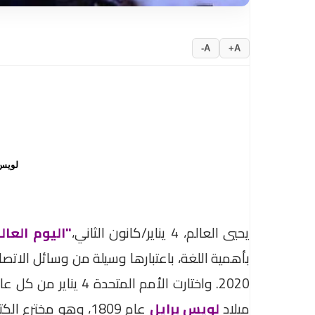
A-
A+
لويس 
يحيي العالم، 4 يناير/كانون الثاني،
"اليوم العالمي 
2020. واختارت الأمم ا
ميلاد
لويس برايل
عام 1809، وهو مختر