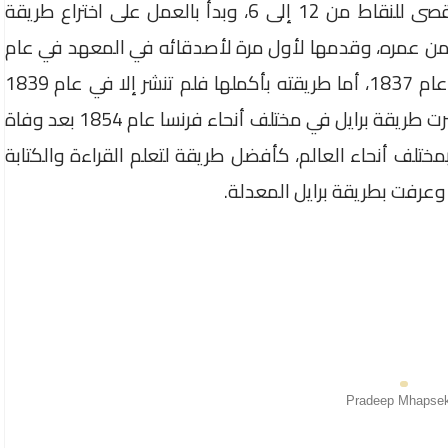
في فهم تلك الشيفرة فقام بتخفيض العدد الأقصى للنقاط من 12 إلى 6، وبدأ بالعمل على اختراع طريقة
ابة جديدة، وانتهى منها وهو لم يتجاوز الـ 15 من عمره، وقدمها لأول مرة لأصدقائه في المعهد في عام
1924. وأول ما نشر عن طريقة برايل كان خلال عام 1837، أما طريقته بأكملها فلم تنشر إلا في عام 1839
ولم تستخدم رسميا إلا بعد ذلك بـ 14 عاما. وانتشرت طريقة برايل في مختلف أنحاء فرنسا عام 1854 بعد وفاة
مختلف أنحاء العالم، كأفضل طريقة لتعلم القراءة والكتابة
Pradeep Mhapse