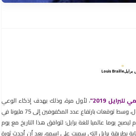
Louis Braille
برايل
للبرايل 2019"
، لأول مرة، وذلك بهدف إذكاء الوعي
بأهمية اللغة، باعتبارها وسيلة من وسائل الاتصال، وسط توقعات بارتفاع عدد المكفوفين إلى 75 مليونا في
لمتحدة 4 يناير من كل عام ليصبح يوما عالميا للغة برايل؛ لتوافق هذا التاريخ مع يوم
ع الكتابة بطريقة برايل التي سميت على اسمه، بعد أن أحدث ثورة