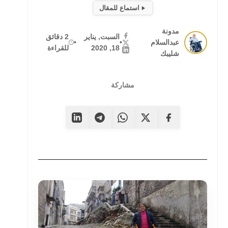
استماع للمقال
مدونة
السبت, يناير
2 دقائق
عبدالسلام
•
•
18, 2020
للقراءة
شليبك
مشاركة